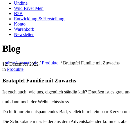
Undine
Wild River Men
B2B
Entwicklung & Herstellung
Konto
Warenkorb
Newsletter
Blog
undine-kosmetik.de
/
Produkte
/
Bratapfel Familie mit Zuwachs
12. Dezember 2022
in
Produkte
Bratapfel Familie mit Zuwachs
Ist euch auch, wie uns, eigentlich ständig kalt? Draußen ist es grau und
und dann noch der Weihnachtsstress.
Da hilft nur ein entspannendes Bad, vielleicht mit ein paar Kerzen u
Die Schokolade muss leider aus dem Adventskalender kommen, aber d