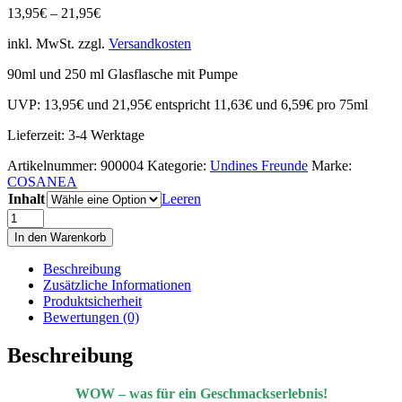
13,95
€
–
21,95
€
inkl. MwSt.
zzgl.
Versandkosten
90ml und 250 ml Glasflasche mit Pumpe
UVP: 13,95€ und 21,95€ entspricht 11,63€ und 6,59€ pro 75ml
Lieferzeit:
3-4 Werktage
Artikelnummer:
900004
Kategorie:
Undines Freunde
Marke:
COSANEA
Inhalt
Leeren
COSANEA
Zahncreme
In den Warenkorb
Marokkanische
Minze
Beschreibung
Bergsalbei
Zusätzliche Informationen
B12
Produktsicherheit
mit
Bewertungen (0)
Fluorid
quantity
Beschreibung
WOW – was für ein Geschmackserlebnis!