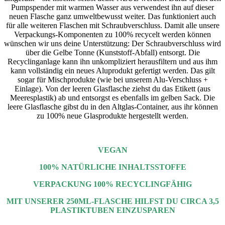
Pumpspender mit warmen Wasser aus verwendest ihn auf dieser
neuen Flasche ganz umweltbewusst weiter. Das funktioniert auch
für alle weiteren Flaschen mit Schraubverschluss. Damit alle unsere
Verpackungs-Komponenten zu 100% recycelt werden können
wünschen wir uns deine Unterstützung: Der Schraubverschluss wird
über die Gelbe Tonne (Kunststoff-Abfall) entsorgt. Die
Recyclinganlage kann ihn unkompliziert herausfiltern und aus ihm
kann vollständig ein neues Aluprodukt gefertigt werden. Das gilt
sogar für Mischprodukte (wie bei unserem Alu-Verschluss +
Einlage). Von der leeren Glasflasche ziehst du das Etikett (aus
Meeresplastik) ab und entsorgst es ebenfalls im gelben Sack. Die
leere Glasflasche gibst du in den Altglas-Container, aus ihr können
zu 100% neue Glasprodukte hergestellt werden.
VEGAN
100% NATÜRLICHE INHALTSSTOFFE
VERPACKUNG 100% RECYCLINGFÄHIG
MIT UNSERER 250ML-FLASCHE HILFST DU CIRCA 3,5
PLASTIKTUBEN EINZUSPAREN