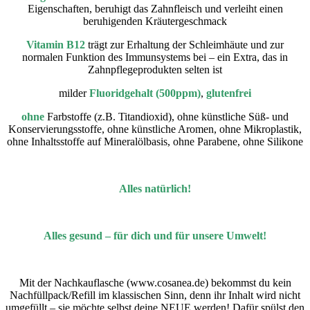
Eigenschaften, beruhigt das Zahnfleisch und verleiht einen
beruhigenden Kräutergeschmack
Vitamin B12
trägt zur Erhaltung der Schleimhäute und zur
normalen Funktion des Immunsystems bei – ein Extra, das in
Zahnpflegeprodukten selten ist
milder
Fluoridgehalt (500ppm)
,
glutenfrei
ohne
Farbstoffe (z.B. Titandioxid)
, ohne künstliche Süß- und
Konservierungsstoffe, ohne
künstliche Aromen, ohne Mikroplastik,
ohne
Inhaltsstoffe auf Mineralölbasis, ohne Parabene, ohne Silikone
Alles natürlich!
Alles gesund – für dich und für unsere Umwelt!
Mit der Nachkauflasche (www.cosanea.de) bekommst du kein
Nachfüllpack/Refill im klassischen Sinn, denn ihr Inhalt wird nicht
umgefüllt – sie möchte selbst deine NEUE werden! Dafür spülst den